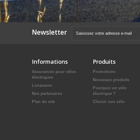
Newsletter
Informations
Produits
Assurances pour vélos
Promotions
électriques
Nouveaux produits
Livraisons
Pourquoi un vélo
Nos partenaires
électrique ?
Plan du site
Choisir son vélo