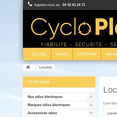
Appelez-nous au :
04 42 63 24 71
ACCUEIL
VENTE
LOCATION
NOS 
Location
CATALOGUE
Loc
Nos vélos électriques
Liste de
Marques vélos électriques
Accessoires vélos
Locati