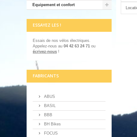
Equipement et confort
Locat
ESSAYEZ LES !
Essais de nos vélos électriques.
Appelez-nous au
04 42 63 24 71
ou
écrivez-nous
!
FABRICANTS
ABUS
BASIL
BBB
BH Bikes
FOCUS